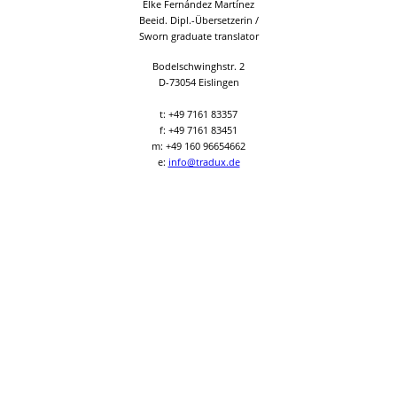
Elke Fernández Martínez
Beeid. Dipl.-Übersetzerin /
Sworn graduate translator
Bodelschwinghstr. 2
D-73054 Eislingen
t: +49 7161 83357
f: +49 7161 83451
m: +49 160 96654662
e:
info@tradux.de