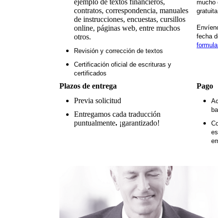
ejemplo de textos financieros,
mucho g
contratos, correspondencia, manuales
gratuit
de instrucciones, encuestas, cursillos
online, páginas web, entre muchos
Envíeno
otros.
fecha d
formula
Revisión y corrección de textos
Certificación oficial de escrituras y
certificados
Plazos de entrega
Pago
Previa solicitud
Ac
ba
Entregamos cada traducción
puntualmente
.
¡garantizado!
Co
es
em