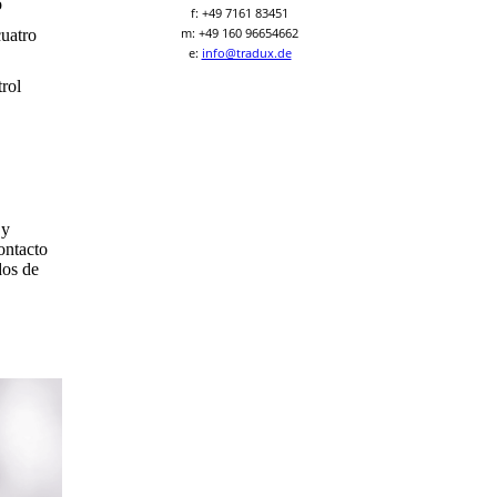
o
f: +49 7161 83451
m: +49 160 96654662
cuatro
e:
info@tradux.de
rol
 y
ontacto
dos de