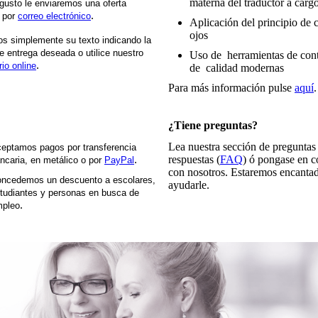
materna del traductor a carg
usto le enviaremos una oferta
.
a por
correo electrónico
Aplicación del principio de 
ojos
s simplemente su texto indicando la
e entrega deseada o utilice nuestro
Uso de herramientas de cont
.
rio online
de calidad modernas
Para más información pulse
aquí
.
¿Tiene preguntas?
Lea nuestra sección de preguntas
eptamos pagos por transferencia
.
respuestas (
FAQ
) ó pongase en c
ncaria, en metálico o por
PayPal
con nosotros. Estaremos encanta
ncedemos un descuento a escolares,
ayudarle.
tudiantes y personas en busca de
.
pleo