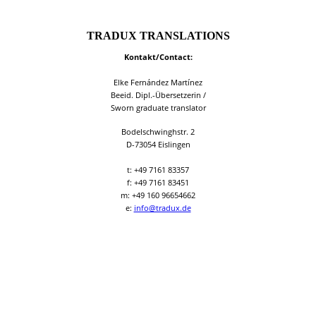
TRADUX TRANSLATIONS
Kontakt/Contact:
Elke Fernández Martínez
Beeid. Dipl.-Übersetzerin /
Sworn graduate translator
Bodelschwinghstr. 2
D-73054 Eislingen
t: +49 7161 83357
f: +49 7161 83451
m: +49 160 96654662
e:
info@tradux.de